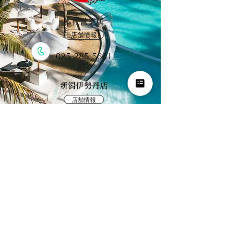
​本社営業所
店舗情報
025-285-5661
新潟伊勢丹店
店舗情報
025-201-7566
KIJトラベル 新潟運輸(株)旅行事業部
観光庁長官登録旅行業1597号 日本旅行業協会正会員
旅行業約款条件書｜旅行業務取扱料金表｜プライバシーポリシー